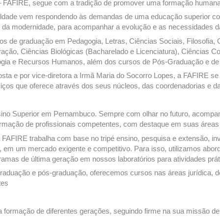
– FAFIRE, segue com a tradição de promover uma formação humana e
aculdade vem respondendo às demandas de uma educação superior com
 da modernidade, para acompanhar a evolução e as necessidades d
 de graduação em Pedagogia, Letras, Ciências Sociais, Filosofia, G
ração, Ciências Biológicas (Bacharelado e Licenciatura), Ciências C
icologia e Recursos Humanos, além dos cursos de Pós-Graduação e 
ta e por vice-diretora a Irmã Maria do Socorro Lopes, a FAFIRE se c
os que oferece através dos seus núcleos, das coordenadorias e da C
sino Superior em Pernambuco. Sempre com olhar no futuro, acompan
 formação de profissionais competentes, com destaque em suas áreas
a FAFIRE trabalha com base no tripé ensino, pesquisa e extensão, i
a, em um mercado exigente e competitivo. Para isso, utilizamos abo
ramas de última geração em nossos laboratórios para atividades prát
e graduação e pós-graduação, oferecemos cursos nas áreas jurídica,
tes
ela formação de diferentes gerações, seguindo firme na sua missão de