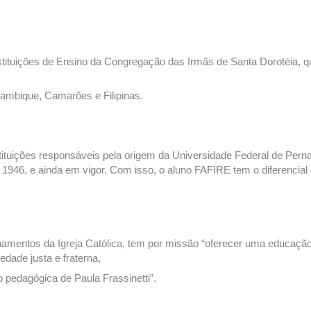
stituições de Ensino da Congregação das Irmãs de Santa Dorotéia, qu
çambique, Camarões e Filipinas.
tituições responsáveis pela origem da Universidade Federal de Per
1946, e ainda em vigor. Com isso, o aluno FAFIRE tem o diferencial d
namentos da Igreja Católica, tem por missão “oferecer uma educaçã
dade justa e fraterna,
o pedagógica de Paula Frassinetti”.