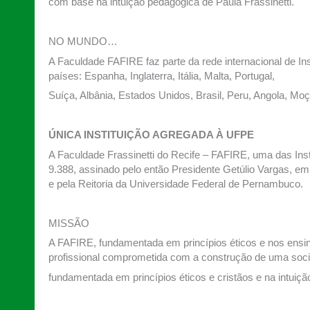
com base na intuição pedagógica de Paula Frassinetti.
NO MUNDO…
A Faculdade FAFIRE faz parte da rede internacional de In
países: Espanha, Inglaterra, Itália, Malta, Portugal,
Suíça, Albânia, Estados Unidos, Brasil, Peru, Angola, Mo
ÚNICA INSTITUIÇÃO AGREGADA À UFPE
A Faculdade Frassinetti do Recife – FAFIRE, uma das Ins
9.388, assinado pelo então Presidente Getúlio Vargas, em 
e pela Reitoria da Universidade Federal de Pernambuco.
MISSÃO
A FAFIRE, fundamentada em princípios éticos e nos ensi
profissional comprometida com a construção de uma socie
fundamentada em princípios éticos e cristãos e na intuiçã