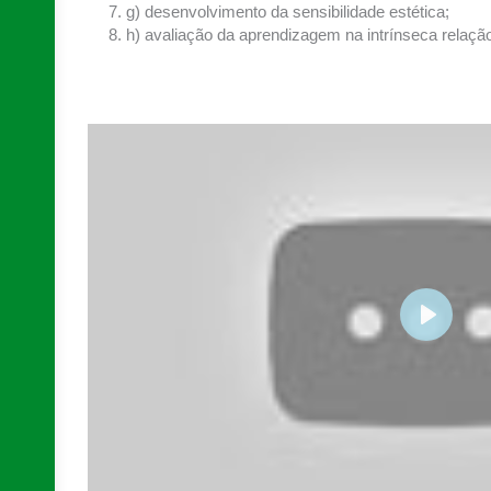
g) desenvolvimento da sensibilidade estética;
h) avaliação da aprendizagem na intrínseca relação
PLAY