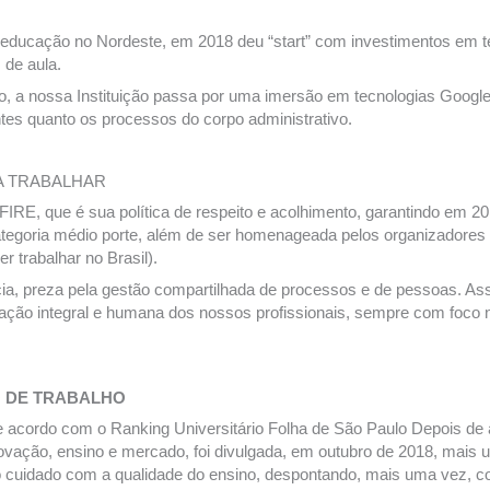
ducação no Nordeste, em 2018 deu “start” com investimentos em tecn
 de aula.
, a nossa Instituição passa por uma imersão em tecnologias Google, 
es quanto os processos do corpo administrativo.
A TRABALHAR
FIRE, que é sua política de respeito e acolhimento, garantindo em 
categoria médio porte, além de ser homenageada pelos organizador
trabalhar no Brasil).
cia, preza pela gestão compartilhada de processos e de pessoas. A
mação integral e humana dos nossos profissionais, sempre com foco n
O DE TRABALHO
acordo com o Ranking Universitário Folha de São Paulo Depois de av
inovação, ensino e mercado, foi divulgada, em outubro de 2018, mais
 cuidado com a qualidade do ensino, despontando, mais uma vez, c