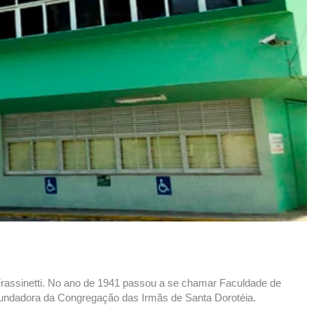
 Frassinetti. No ano de 1941 passou a se chamar Faculdade de
 fundadora da Congregação das Irmãs de Santa Dorotéia.