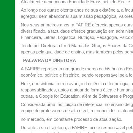
Atualmente denominada Faculdade Frassinetti do Recife 
Ao longo dos quase oitenta anos de sua existência, a f
agregou, sem abandonar sua missão pedagógica, valores
Nos seus primeiros anos, a FAFIRE oferecia apenas cursos
diversificado, a faculdade oferece graduação em administ
Financeira, Letras, Logística, Nutrição, Pedagogia, Ps
Tendo por Diretora a Irmã Maria das Graças Soares da Cos
apenas pela qualidade de ensino, mas também pelos serviç
PALAVRA DA DIRETORA
A FAFIRE representa um grande marco na história do En
econômico, político e histórico, sendo responsável pela
Hoje, em sintonia com o avanço da ciência e tecnologia, 
responsabilidades, aptos a atuar de forma ética e human
outras, a Google for Education, além de Softwares e Prog
Considerada uma Instituição de referência, no ensino d
equipe de professores de alto nível, reconhecidos e atuan
no mercado, em constante processo de atualização.
Durante a sua trajetória, a FAFIRE foi e é responsável p