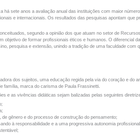
liza há sete anos a avaliação anual das instituições com maior núme
nais e internacionais. Os resultados das pesquisas apontam que pr
conceituados, segundo a opinião dos que atuam no setor de Recurs
m objetivo de formar profissionais éticos e humanos. O diferencial
nsino, pesquisa e extensão, unindo a tradição de uma faculdade com 
ra dos sujeitos, uma educação regida pela via do coração e do amor
e família, marca do carisma de Paula Frassinetti.
ações e as vivências didáticas sejam balizadas pelas seguintes diret
o;
a;
gião, de gênero e do processo de construção do pensamento;
sando à responsabilidade e a uma progressiva autonomia profissional e
tentável;