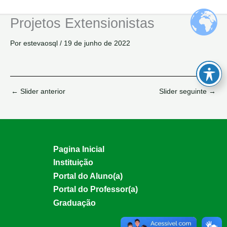
Ir
para
Projetos Extensionistas
o
conteúdo
Por
estevaosql
/
19 de junho de 2022
←
Slider anterior
Slider seguinte
→
Pagina Inicial
Instituição
Portal do Aluno(a)
Portal do Professor(a)
Graduação