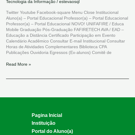
Tecnologia da Informação
/
estevaosql
Twitter Youtube Facebook-square Menu Close Institucional
Aluno(a) – Portal Educacional Professor(a) – Portal Educacional
Professor(a) – Portal Educacional NOVO! UNIFAFIRE / Educa
Mobile Graduação Pós-Graduação FAFIRETECH AVA / EAD –
Educação a Distância Certificado Participação em Evento
Calendário Acadêmico Consultar E-mail Institucional Consultar
Horas de Atividades Complementares Biblioteca CPA
Publicações Ouvidoria Egressos (Ex-alunos) Comitê de
Read More »
Pagina Inicial
Instituição
Portal do Aluno(a)