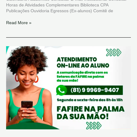
Horas de Atividades Complementares Biblioteca CPA
Publicações Ouvidoria Egressos (Ex-alunos) Comitê de
Read More »
TERAPIA
COGNITIVO
COMPORTAMENTAL
PARA
INFÂNCIA
E
ADOLESCÊNCIA