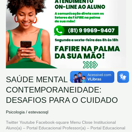
–
NA
CONTEMPORANEIDADE:
DESAFIOS
PARA
O
CUIDADO
SAÚDE MENTAL – NA
CONTEMPORANEIDADE:
DESAFIOS PARA O CUIDADO
Psicologia
/
estevaosql
Twitter Youtube Facebook-square Menu Close Institucional
Aluno(a) – Portal Educacional Professor(a) – Portal Educacional