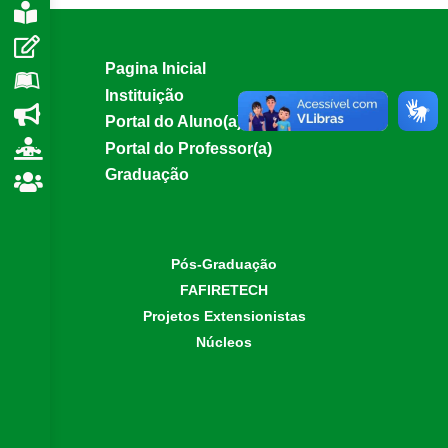
e
Pagina Inicial
Instituição
Portal do Aluno(a)
Portal do Professor(a)
Graduação
Pós-Graduação
FAFIRETECH
Projetos Extensionistas
Núcleos